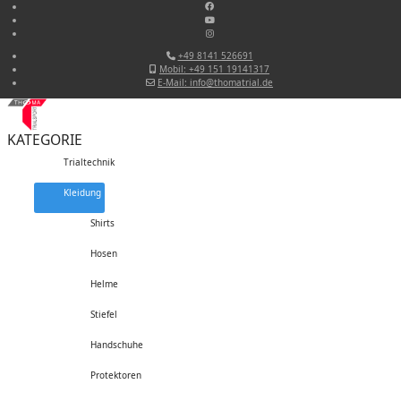
+49 8141 526691
Mobil: +49 151 19141317
E-Mail: info@thomatrial.de
KATEGORIE
Trialtechnik
Kleidung
Shirts
Hosen
Helme
Stiefel
Handschuhe
Protektoren