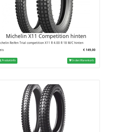
Michelin X11 Competition hinten
chelin Reifen Trial competition X11 R 4.00 R 18 M/C hinten
eis
€ 149,00
Produktinfo
In den Warenkorb