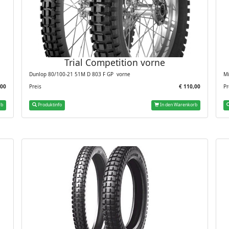
Trial Competition vorne
Dunlop 80/100-21 51M D 803 F GP vorne
Mi
,00
Preis
€ 110,00
Pr
rb
Produktinfo
In den Warenkorb