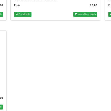
,00
Preis
€ 0,00
Pr
rb
Produktinfo
In den Warenkorb
,00
rb