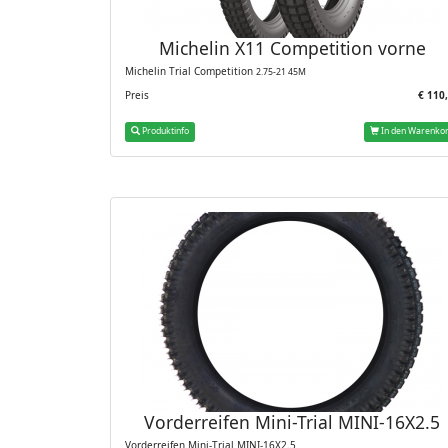
Michelin X11 Competition vorne
Michelin
Trial Competition
2.75-21 45M
Preis
€ 110
Produktinfo
In den Warenko
Vorderreifen Mini-Trial MINI-16X2.5
Vorderreifen Mini-Trial MINI-16X2.5