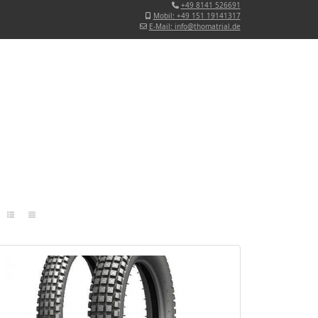
+49 8141 526691
Mobil: +49 151 19141317
E-Mail: info@thomatrial.de