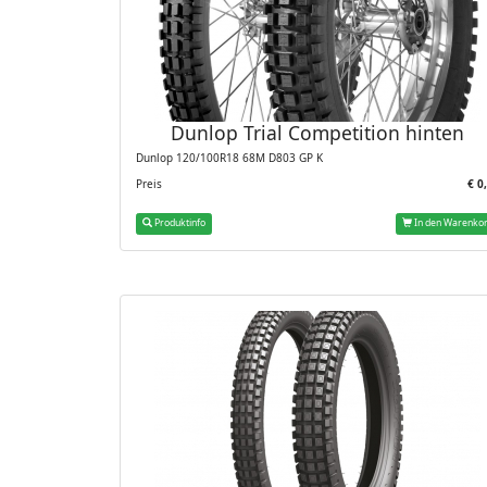
Dunlop Trial Competition hinten
Dunlop 120/100R18 68M D803 GP K
Preis
€ 0
Produktinfo
In den Warenko