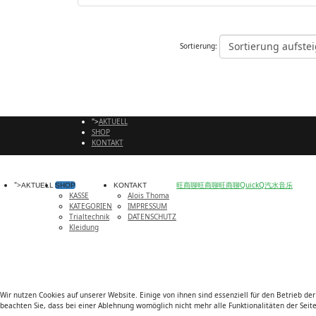
Sortierung aufste
Sortierung:
">
AKTUELL
SHOP
KONTAKT
">
旺商聊
旺商聊
旺商聊
QuickQ
汽水音乐
AKTUELL
SHOP
KONTAKT
KASSE
Alois Thoma
KATEGORIEN
IMPRESSUM
Trialtechnik
DATENSCHUTZ
Kleidung
Wir nutzen Cookies auf unserer Website. Einige von ihnen sind essenziell für den Betrieb de
beachten Sie, dass bei einer Ablehnung womöglich nicht mehr alle Funktionalitäten der Seit