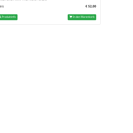
eis
€ 52,00
Produktinfo
In den Warenkorb