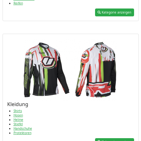
Reifen
Kategorie anzeigen
Kleidung
Shirts
Hosen
Helme
Stiefel
Handschuhe
Protektoren