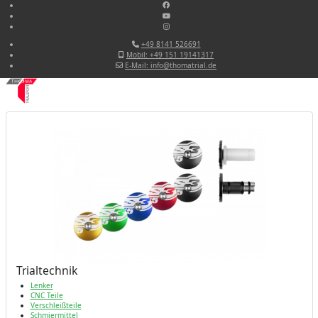
+49 8141 526691
Mobil: +49 151 19141317
E-Mail: info@thomatrial.de
Trialtechnik
Lenker
CNC Teile
Verschleißteile
Schmiermittel