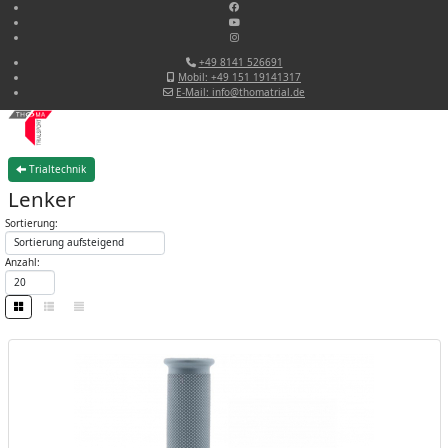
+49 8141 526691
Mobil: +49 151 19141317
E-Mail: info@thomatrial.de
Trialtechnik
Lenker
Sortierung:
Anzahl: