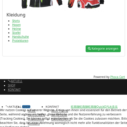
Kleidung
Shirts
Hosen
Helme
Stiefel
Handschuhe
Protektoren
Kategorie anzeigen
Powered by
Phoca Cart
">
AKTUELL
SHOP
KONTAKT
">
旺商聊
旺商聊
旺商聊
QuickQ
汽水音乐
AKTUELL
SHOP
KONTAKT
Wir nutzen Cookies auf unserer Website. Einige von ihnen sind essenziell für den Betrieb der
KASSE
Alois Thoma
Seite, während andere uns helfen, diese Website und die Nutzererfahrung zu verbessern
KATEGORIEN
IMPRESSUM
(Tracking Cookies). Sie können selbst entscheiden, ob Sie die Cookies zulassen möchten. Bitt
Trialtechnik
DATENSCHUTZ
beachten Sie, dass bei einer Ablehnung womöglich nicht mehr alle Funktionalitäten der Seit
Kleidung
zur Verfügung stehen.