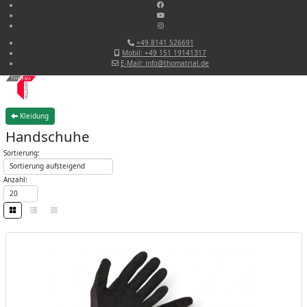
+49 8141 526691
Mobil: +49 151 19141317
E-Mail: info@thomatrial.de
Kleidung
Handschuhe
Sortierung:
Anzahl: