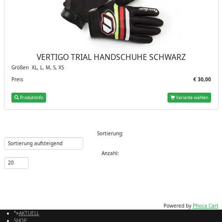
VERTIGO TRIAL HANDSCHUHE SCHWARZ
Größen XL, L, M, S, XS
Preis
€ 30,00
Produktinfo
Variante wählen
Sortierung:
Anzahl:
Powered by
Phoca Cart
">
AKTUELL
SHOP