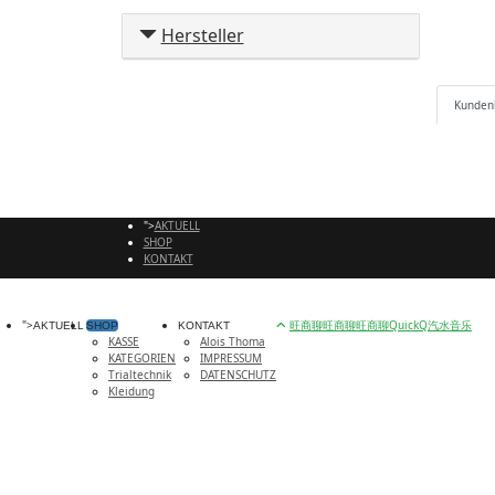
Hersteller
Kunden
">
AKTUELL
SHOP
KONTAKT
">
旺商聊
旺商聊
旺商聊
QuickQ
汽水音乐
AKTUELL
SHOP
KONTAKT
KASSE
Alois Thoma
KATEGORIEN
IMPRESSUM
Trialtechnik
DATENSCHUTZ
Kleidung