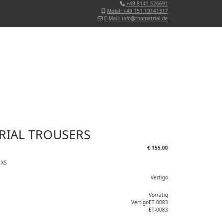
+49 8141 526691
Mobil: +49 151 19141317
E-Mail: info@thomatrial.de
TRIAL TROUSERS
€ 155,00
 XS
Vertigo
Vorrätig
VertigoET-0083
ET-0083