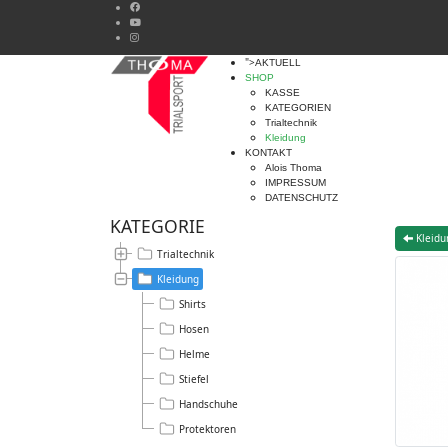
">
AKTUELL
SHOP
KASSE
KATEGORIEN
Trialtechnik
Kleidung
KONTAKT
Alois Thoma
IMPRESSUM
DATENSCHUTZ
KATEGORIE
Kleidu
Trialtechnik
Kleidung
Shirts
Hosen
Helme
Stiefel
Handschuhe
Protektoren