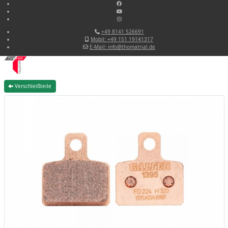
+49 8141 526691
Mobil: +49 151 19141317
E-Mail: info@thomatrial.de
Verschleißteile